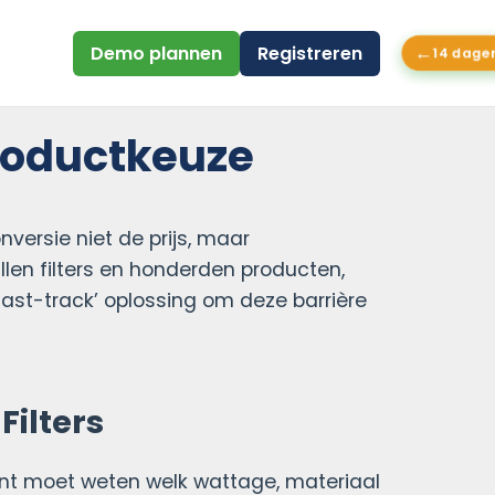
←
Demo plannen
Registreren
14 dagen
Productkeuze
nversie niet de prijs, maar
len filters en honderden producten,
fast-track’ oplossing om deze barrière
Filters
lant moet weten welk wattage, materiaal