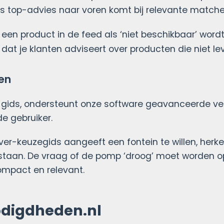
s top-advies naar voren komt bij relevante matche
een product in de feed als ‘niet beschikbaar’ word
at je klanten adviseert over producten die niet lev
en
 gids, ondersteunt onze software geavanceerde ver
e gebruiker.
ijver-keuzegids aangeeft een fontein te willen, herk
 staan. De vraag of de pomp ‘droog’ moet worden 
ompact en relevant.
odigdheden.nl