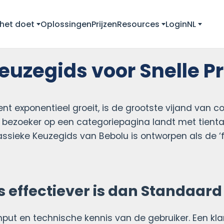
het doet
Oplossingen
Prijzen
Resources
Login
NL
euzegids voor Snelle 
nt exponentieel groeit, is de grootste vijand van co
 bezoeker op een categoriepagina landt met tiental
lassieke Keuzegids van Bebolu is ontworpen als de ‘
ffectiever is dan Standaard 
 input en technische kennis van de gebruiker. Een k